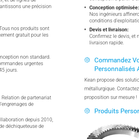
rantissons une précision
Conception optimisée
Nos ingénieurs affiner
conditions d'exploitati
Tous nos produits sont
Devis et livraison:
ement gratuit pour les
Confirmez le devis, et
livraison rapide.
onception non standard.
Commandez Vos
 commandes urgentes
Personnalisés 
45 jours.
Kean propose des solutio
métallurgique. Contactez
proposition sur mesure !
Relation de partenariat
d’engrenages de
Produits Perso
llaboration depuis 2010,
 de déchiqueteuse de