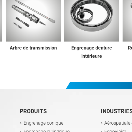
Arbre de transmission
Engrenage denture
R
intérieure
PRODUITS
INDUSTRIE
Engrenage conique
Aérospatiale 
Engrenage cylindrique
Ferroviaire