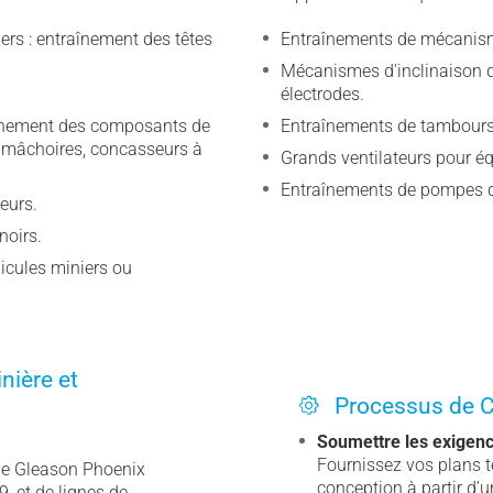
rs : entraînement des têtes
Entraînements de mécanism
Mécanismes d'inclinaison de
électrodes.
înement des composants de
Entraînements de tambours
 mâchoires, concasseurs à
Grands ventilateurs pour éq
Entraînements de pompes d
eurs.
noirs.
icules miniers ou
.
nière et
Processus de C
Soumettre les exigen
Fournissez vos plans 
ale Gleason Phoenix
conception à partir d’u
 et de lignes de